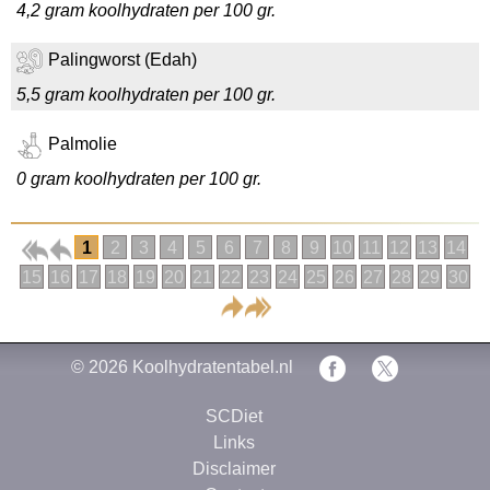
4,2 gram koolhydraten per 100 gr.
Palingworst (Edah)
5,5 gram koolhydraten per 100 gr.
Palmolie
0 gram koolhydraten per 100 gr.
1
2
3
4
5
6
7
8
9
10
11
12
13
14
15
16
17
18
19
20
21
22
23
24
25
26
27
28
29
30
© 2026
Koolhydratentabel.nl
SCDiet
Links
Disclaimer