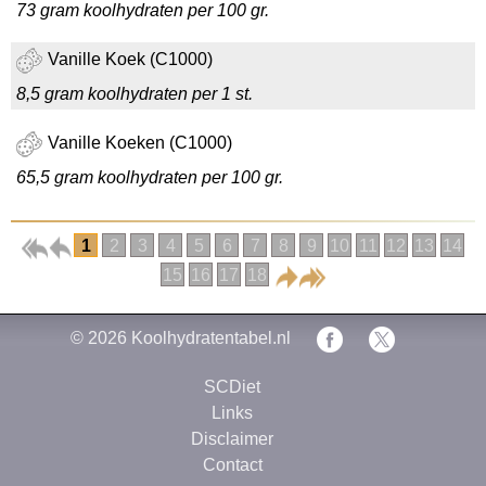
73 gram koolhydraten per 100 gr.
Vanille Koek (C1000)
8,5 gram koolhydraten per 1 st.
Vanille Koeken (C1000)
65,5 gram koolhydraten per 100 gr.
1
2
3
4
5
6
7
8
9
10
11
12
13
14
15
16
17
18
© 2026
Koolhydratentabel.nl
SCDiet
Links
Disclaimer
Contact