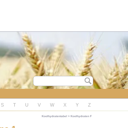
S
T
U
V
W
X
Y
Z
Koolhydratentabel
>
Koolhydraten F