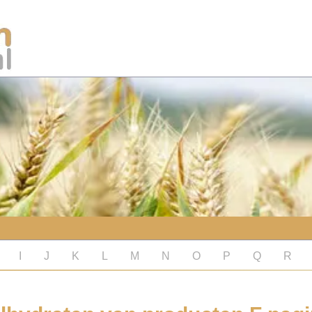
I
J
K
L
M
N
O
P
Q
R