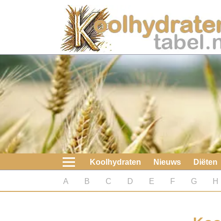
Home
Koolhydraten
Nieuws
Koolhydraatarme diëten
Boeken
Koolhydraten
Nieuws
Diëten
koolhydraatarme diëten
A
B
C
D
E
F
G
H
Diabetes test
Koolhydraten test