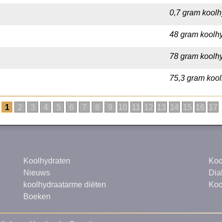
0,7 gram koolh
48 gram koolhy
78 gram koolhy
75,3 gram kool
1
2
3
4
5
6
7
8
9
10
11
12
13
14
15
16
17
Koolhydraten
Koo
Nieuws
Dia
koolhydraatarme diëten
Koo
Boeken