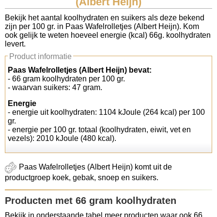
(Albert Heijn)
Koolhydraten tellen
Bekijk het aantal koolhydraten en suikers als deze bekend
zijn per 100 gr. in Paas Wafelrolletjes (Albert Heijn). Kom
ook gelijk te weten hoeveel energie (kcal) 66g. koolhydraten
Links
levert.
Product informatie
Paas Wafelrolletjes (Albert Heijn) bevat:
- 66 gram koolhydraten per 100 gr.
- waarvan suikers: 47 gram.
Energie
- energie uit koolhydraten: 1104 kJoule (264 kcal) per 100
gr.
- energie per 100 gr. totaal (koolhydraten, eiwit, vet en
vezels): 2010 kJoule (480 kcal).
Paas Wafelrolletjes (Albert Heijn) komt uit de
productgroep koek, gebak, snoep en suikers.
Producten met 66 gram koolhydraten
Bekijk in onderstaande tabel meer producten waar ook 66