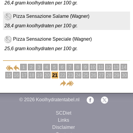
26,4 gram koolhydraten per 100 gr.
Pizza Sensazione Salame (Wagner)
28,4 gram koolhydraten per 100 gr.
Pizza Sensazione Speciale (Wagner)
25,6 gram koolhydraten per 100 gr.
1
2
3
4
5
6
7
8
9
10
11
12
13
14
15
16
17
18
19
20
21
22
23
24
25
26
27
28
29
30
© 2026
Koolhydratentabel.nl
SCDiet
Links
Disclaimer