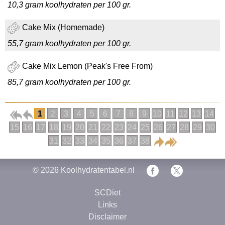
10,3 gram koolhydraten per 100 gr.
Cake Mix (Homemade)
55,7 gram koolhydraten per 100 gr.
Cake Mix Lemon (Peak's Free From)
85,7 gram koolhydraten per 100 gr.
1
2
3
4
5
6
7
8
9
10
11
12
13
14
15
16
17
18
19
20
21
22
23
24
25
26
27
28
29
30
31
32
33
34
35
36
37
38
© 2026
Koolhydratentabel.nl
SCDiet
Links
Disclaimer