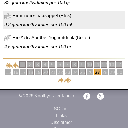
82 gram koolhydraten per 100 gr.
Priumium sinaasappel (Plus)
9,2 gram koolhydraten per 100 ml.
Pro Activ Aardbei Yoghurtdrink (Becel)
4,5 gram koolhydraten per 100 gr.
1
2
3
4
5
6
7
8
9
10
11
12
13
14
15
16
17
18
19
20
21
22
23
24
25
26
27
28
29
30
© 2026
Koolhydratentabel.nl
SCDiet
Links
Disclaimer