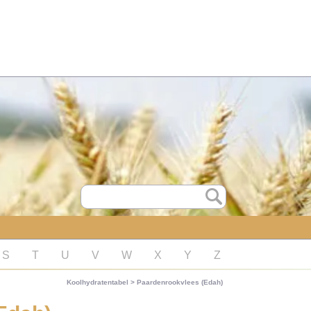
S
T
U
V
W
X
Y
Z
Koolhydratentabel
>
Paardenrookvlees (Edah)