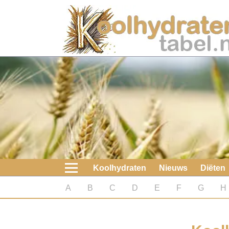
Home
Koolhydraten
Nieuws
Koolhydraatarme diëten
Boeken
Koolhydraten
Nieuws
Diëten
koolhydraatarme diëten
A
B
C
D
E
F
G
H
Diabetes test
Koolhydraten test