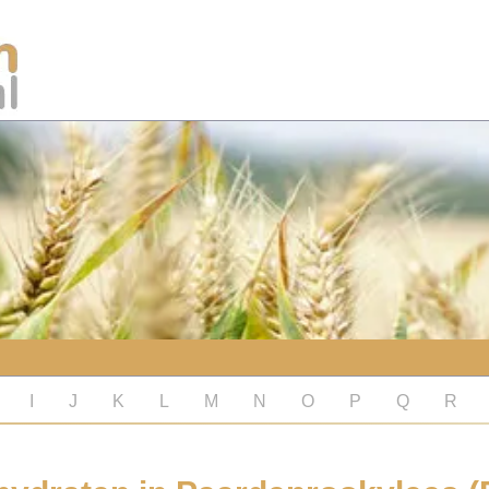
I
J
K
L
M
N
O
P
Q
R