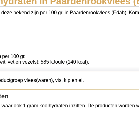
hydraten in Paardenrookvlees (
s deze bekend zijn per 100 gr. in Paardenrookvlees (Edah). Kom 
) per 100 gr.
wit, vet en vezels): 585 kJoule (140 kcal).
uctgroep vlees(waren), vis, kip en ei.
ten
 waar ook 1 gram koolhydraten inzitten. De producten worden w