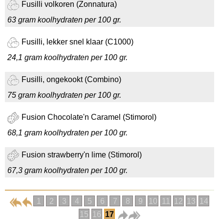
Fusilli volkoren (Zonnatura)
63 gram koolhydraten per 100 gr.
Fusilli, lekker snel klaar (C1000)
24,1 gram koolhydraten per 100 gr.
Fusilli, ongekookt (Combino)
75 gram koolhydraten per 100 gr.
Fusion Chocolate'n Caramel (Stimorol)
68,1 gram koolhydraten per 100 gr.
Fusion strawberry'n lime (Stimorol)
67,3 gram koolhydraten per 100 gr.
1
2
3
4
5
6
7
8
9
10
11
12
13
14
15
16
17