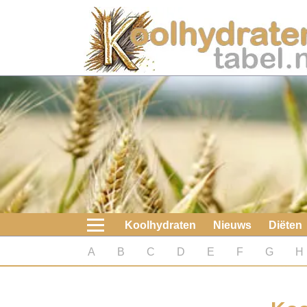
Home
Koolhydraten
Nieuws
Koolhydraatarme diëten
Boeken
Koolhydraten
Nieuws
Diëten
koolhydraatarme diëten
A
B
C
D
E
F
G
H
Diabetes test
Koolhydraten test