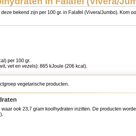
lhydraten in Falafel (Vivera/Ju
s deze bekend zijn per 100 gr. in Falafel (Vivera/Jumbo). Kom oo
al) per 100 gr.
wit, vet en vezels): 865 kJoule (206 kcal).
uctgroep vegetarische producten.
draten
 waar ook 23,7 gram koolhydraten inzitten. De producten worde
).