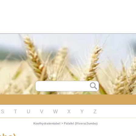
S
T
U
V
W
X
Y
Z
Koolhydratentabel
>
Falafel (Vivera/Jumbo)