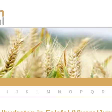
I
J
K
L
M
N
O
P
Q
R