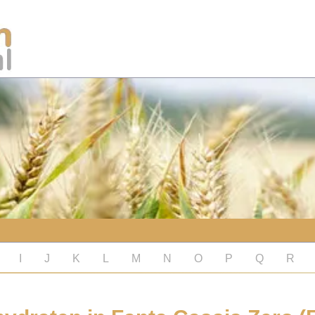
I
J
K
L
M
N
O
P
Q
R