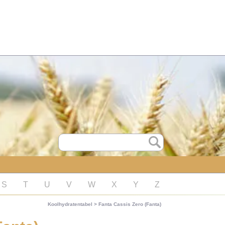
S
T
U
V
W
X
Y
Z
Koolhydratentabel
>
Fanta Cassis Zero (Fanta)