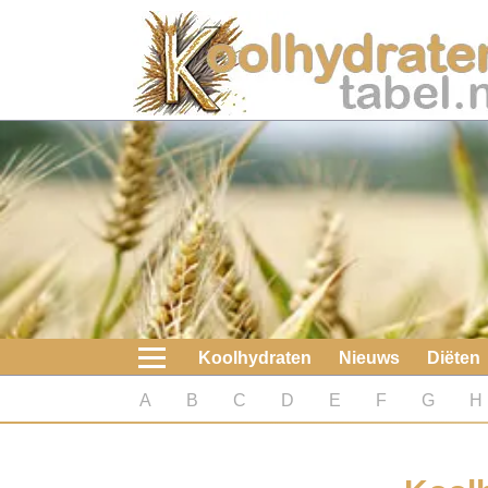
Home
Koolhydraten
Nieuws
Koolhydraatarme diëten
Boeken
Koolhydraten
Nieuws
Diëten
koolhydraatarme diëten
A
B
C
D
E
F
G
H
Diabetes test
Koolhydraten test