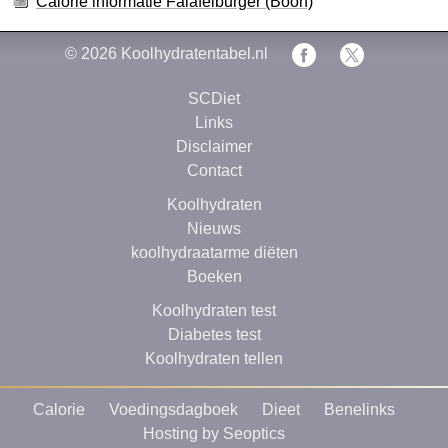
Calorie informatie Falafelburger (Boon)
© 2026
Koolhydratentabel.nl
SCDiet
Links
Disclaimer
Contact
Koolhydraten
Nieuws
koolhydraatarme diëten
Boeken
Koolhydraten test
Diabetes test
Koolhydraten tellen
Calorie
Voedingsdagboek
Dieet
Benelinks
Hosting by Seoptics