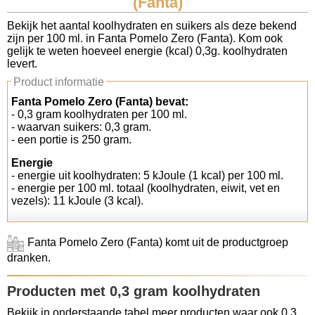
(Fanta)
Koolhydraten tellen
Bekijk het aantal koolhydraten en suikers als deze bekend
zijn per 100 ml. in Fanta Pomelo Zero (Fanta). Kom ook
gelijk te weten hoeveel energie (kcal) 0,3g. koolhydraten
Links
levert.
Product informatie
Fanta Pomelo Zero (Fanta) bevat:
- 0,3 gram koolhydraten per 100 ml.
- waarvan suikers: 0,3 gram.
- een portie is 250 gram.
Energie
- energie uit koolhydraten: 5 kJoule (1 kcal) per 100 ml.
- energie per 100 ml. totaal (koolhydraten, eiwit, vet en
vezels): 11 kJoule (3 kcal).
Fanta Pomelo Zero (Fanta) komt uit de productgroep
dranken.
Producten met 0,3 gram koolhydraten
Bekijk in onderstaande tabel meer producten waar ook 0,3