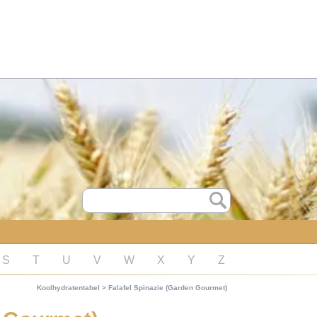
S
T
U
V
W
X
Y
Z
Koolhydratentabel
>
Falafel Spinazie (Garden Gourmet)