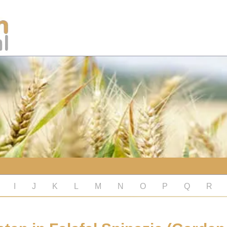
I
J
K
L
M
N
O
P
Q
R