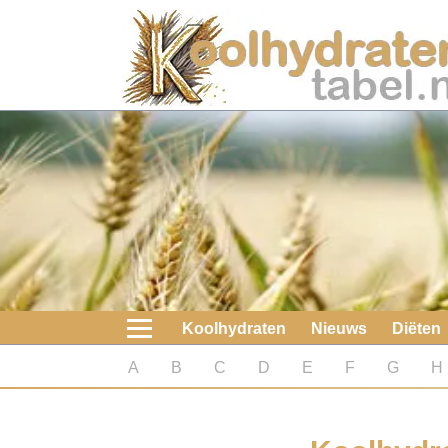
Home
Koolhydraten
Nieuws
Koolhydraatarme diëten
Boeken
Koolhydraten
Nieuws
Diëten
koolhydraatarme diëten
A
B
C
D
E
F
G
H
Diabetes test
Koolhydraten test