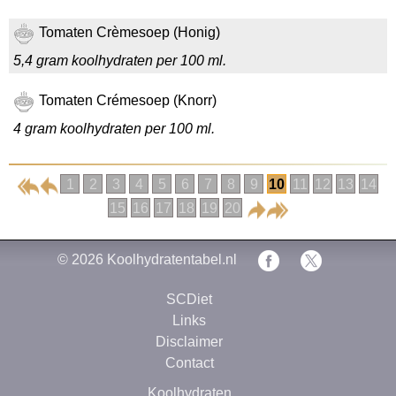
Tomaten Crèmesoep (Honig)
5,4 gram koolhydraten per 100 ml.
Tomaten Crémesoep (Knorr)
4 gram koolhydraten per 100 ml.
1
2
3
4
5
6
7
8
9
10
11
12
13
14
15
16
17
18
19
20
© 2026
Koolhydratentabel.nl
SCDiet
Links
Disclaimer
Contact
Koolhydraten