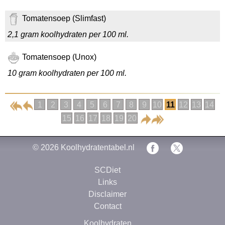
Tomatensoep (Slimfast)
2,1 gram koolhydraten per 100 ml.
Tomatensoep (Unox)
10 gram koolhydraten per 100 ml.
1
2
3
4
5
6
7
8
9
10
11
12
13
14
15
16
17
18
19
20
© 2026
Koolhydratentabel.nl
SCDiet
Links
Disclaimer
Contact
Koolhydraten