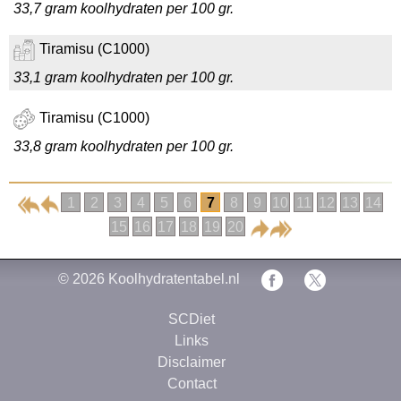
33,7 gram koolhydraten per 100 gr.
Tiramisu (C1000)
33,1 gram koolhydraten per 100 gr.
Tiramisu (C1000)
33,8 gram koolhydraten per 100 gr.
1
2
3
4
5
6
7
8
9
10
11
12
13
14
15
16
17
18
19
20
© 2026
Koolhydratentabel.nl
SCDiet
Links
Disclaimer
Contact