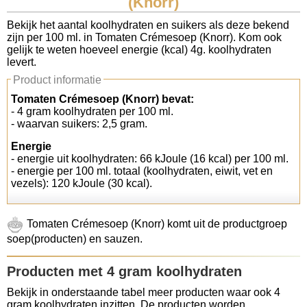
(Knorr)
Koolhydraten tellen
Bekijk het aantal koolhydraten en suikers als deze bekend
zijn per 100 ml. in Tomaten Crémesoep (Knorr). Kom ook
gelijk te weten hoeveel energie (kcal) 4g. koolhydraten
Links
levert.
Product informatie
Tomaten Crémesoep (Knorr) bevat:
- 4 gram koolhydraten per 100 ml.
- waarvan suikers: 2,5 gram.
Energie
- energie uit koolhydraten: 66 kJoule (16 kcal) per 100 ml.
- energie per 100 ml. totaal (koolhydraten, eiwit, vet en
vezels): 120 kJoule (30 kcal).
Tomaten Crémesoep (Knorr) komt uit de productgroep
soep(producten) en sauzen.
Producten met 4 gram koolhydraten
Bekijk in onderstaande tabel meer producten waar ook 4
gram koolhydraten inzitten. De producten worden