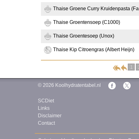
Thaise Groene Curry Kruidenpasta (Fai
Thaise Groentensoep (C1000)
Thaise Groentesoep (Unox)
Thaise Kip Citroengras (Albert Heijn)
1
© 2026
Koolhydratentabel.nl
SCDiet
Links
Disclaimer
Contact