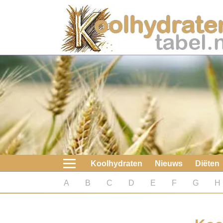
Home
Koolhydraten
Nieuws
Koolhydraatarme diëten
Boeken
Koolhydraten
Nieuws
Diëten
koolhydraatarme diëten
A
B
C
D
E
F
G
H
Diabetes test
Koolhydraten test