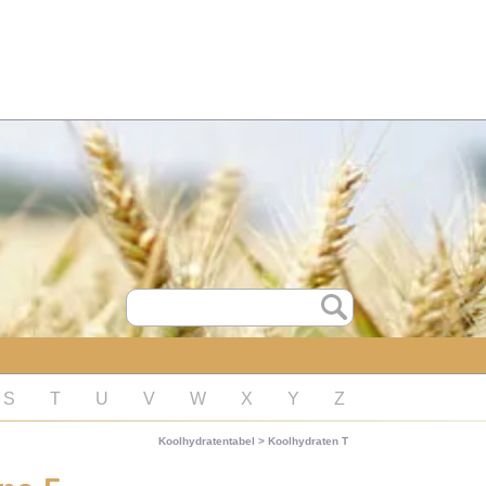
S
T
U
V
W
X
Y
Z
Koolhydratentabel
>
Koolhydraten T