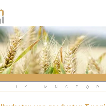
I
J
K
L
M
N
O
P
Q
R