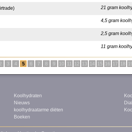
21 gram koolhy
rtrade)
4,5 gram koolh
2,5 gram koolh
11 gram koolhy
2
3
4
5
6
7
8
9
10
11
12
13
14
15
16
17
18
1
Koolhydraten
Koo
Nieuws
Dia
koolhydraatarme diëten
Koo
Boeken