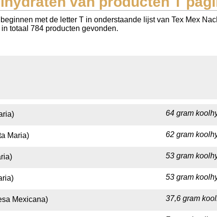
lhydraten van producten T pagi
beginnen met de letter T in onderstaande lijst van Tex Mex Nac
n in totaal 784 producten gevonden.
64 gram koolhy
ria)
62 gram koolhy
ta Maria)
53 gram koolhy
ria)
53 gram koolhy
aria)
37,6 gram kool
esa Mexicana)