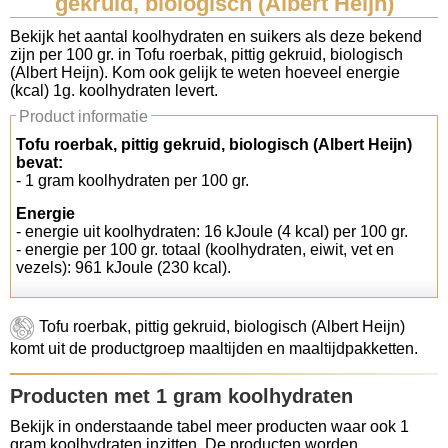
gekruid, biologisch (Albert Heijn)
Koolhydraten tellen
Bekijk het aantal koolhydraten en suikers als deze bekend
zijn per 100 gr. in Tofu roerbak, pittig gekruid, biologisch
(Albert Heijn). Kom ook gelijk te weten hoeveel energie
Links
(kcal) 1g. koolhydraten levert.
Product informatie
Tofu roerbak, pittig gekruid, biologisch (Albert Heijn)
bevat:
- 1 gram koolhydraten per 100 gr.
Energie
- energie uit koolhydraten: 16 kJoule (4 kcal) per 100 gr.
- energie per 100 gr. totaal (koolhydraten, eiwit, vet en
vezels): 961 kJoule (230 kcal).
Tofu roerbak, pittig gekruid, biologisch (Albert Heijn)
komt uit de productgroep maaltijden en maaltijdpakketten.
Producten met 1 gram koolhydraten
Bekijk in onderstaande tabel meer producten waar ook 1
gram koolhydraten inzitten. De producten worden