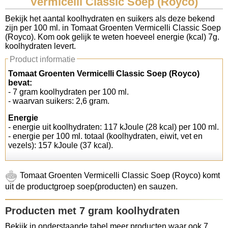
Vermicelli Classic Soep (Royco)
Koolhydraten tellen
Bekijk het aantal koolhydraten en suikers als deze bekend
zijn per 100 ml. in Tomaat Groenten Vermicelli Classic Soep
(Royco). Kom ook gelijk te weten hoeveel energie (kcal) 7g.
Links
koolhydraten levert.
Product informatie
Tomaat Groenten Vermicelli Classic Soep (Royco)
bevat:
- 7 gram koolhydraten per 100 ml.
- waarvan suikers: 2,6 gram.
Energie
- energie uit koolhydraten: 117 kJoule (28 kcal) per 100 ml.
- energie per 100 ml. totaal (koolhydraten, eiwit, vet en
vezels): 157 kJoule (37 kcal).
Tomaat Groenten Vermicelli Classic Soep (Royco) komt
uit de productgroep soep(producten) en sauzen.
Producten met 7 gram koolhydraten
Bekijk in onderstaande tabel meer producten waar ook 7