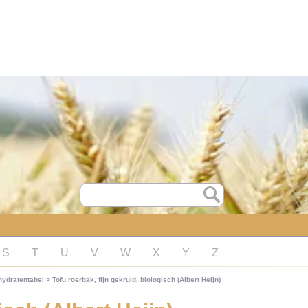
S
T
U
V
W
X
Y
Z
hydratentabel
>
Tofu roerbak, fijn gekruid, biologisch (Albert Heijn)