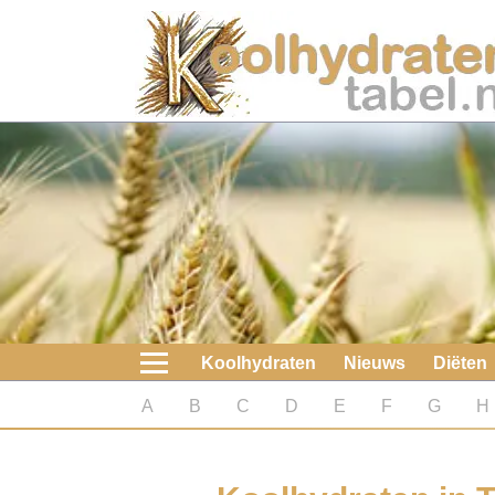
Home
Koolhydraten
Nieuws
Koolhydraatarme diëten
Boeken
Koolhydraten
Nieuws
Diëten
koolhydraatarme diëten
A
B
C
D
E
F
G
H
Diabetes test
Koolhydraten test