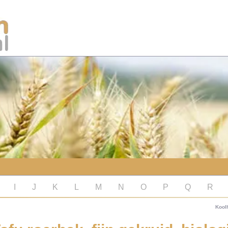
I
J
K
L
M
N
O
P
Q
R
Kool