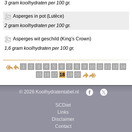
3 gram koolhydraten per 100 gr.
Asperges in pot (Lutèce)
2 gram koolhydraten per 100 gr.
Asperges wit geschild (King's Crown)
1,6 gram koolhydraten per 100 gr.
1
2
3
4
5
6
7
8
9
10
11
12
13
14
15
16
17
18
19
20
© 2026
Koolhydratentabel.nl
SCDiet
Links
Disclaimer
Contact