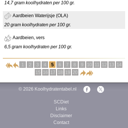
14,7 gram koolhydraten per 100 gr.
Aardbeien Waterijsje (OLA)
20 gram koolhydraten per 100 gr.
Aardbeien, vers
6,5 gram koolhydraten per 100 gr.
1
2
3
4
5
6
7
8
9
10
11
12
13
14
15
16
17
18
19
20
© 2026
Koolhydratentabel.nl
SCDiet
Links
Disclaimer
Contact