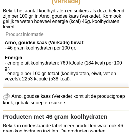
(Verkade)
Koolhydraten tellen
Bekijk het aantal koolhydraten en suikers als deze bekend
zijn per 100 gr. in Arno, goudse kaas (Verkade). Kom ook
gelijk te weten hoeveel energie (kcal) 46g. koolhydraten
Links
levert.
Product informatie
Arno, goudse kaas (Verkade) bevat:
- 46 gram koolhydraten per 100 gr.
Energie
- energie uit koolhydraten: 769 kJoule (184 kcal) per 100
gr.
- energie per 100 gr. totaal (koolhydraten, eiwit, vet en
vezels): 2253 kJoule (538 kcal).
Arno, goudse kaas (Verkade) komt uit de productgroep
koek, gebak, snoep en suikers.
Producten met 46 gram koolhydraten
Bekijk in onderstaande tabel meer producten waar ook 46
gram koolhydraten inzitten. De producten worden