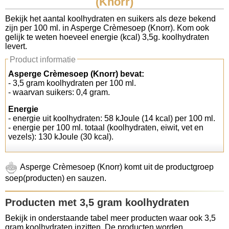
(Knorr)
Koolhydraten tellen
Bekijk het aantal koolhydraten en suikers als deze bekend
zijn per 100 ml. in Asperge Crèmesoep (Knorr). Kom ook
gelijk te weten hoeveel energie (kcal) 3,5g. koolhydraten
Links
levert.
Product informatie
Asperge Crèmesoep (Knorr) bevat:
- 3,5 gram koolhydraten per 100 ml.
- waarvan suikers: 0,4 gram.
Energie
- energie uit koolhydraten: 58 kJoule (14 kcal) per 100 ml.
- energie per 100 ml. totaal (koolhydraten, eiwit, vet en
vezels): 130 kJoule (30 kcal).
Asperge Crèmesoep (Knorr) komt uit de productgroep
soep(producten) en sauzen.
Producten met 3,5 gram koolhydraten
Bekijk in onderstaande tabel meer producten waar ook 3,5
gram koolhydraten inzitten. De producten worden