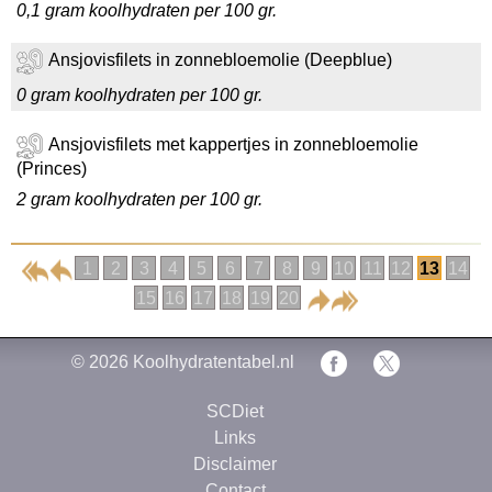
0,1 gram koolhydraten per 100 gr.
Ansjovisfilets in zonnebloemolie (Deepblue)
0 gram koolhydraten per 100 gr.
Ansjovisfilets met kappertjes in zonnebloemolie
(Princes)
2 gram koolhydraten per 100 gr.
1
2
3
4
5
6
7
8
9
10
11
12
13
14
15
16
17
18
19
20
© 2026
Koolhydratentabel.nl
SCDiet
Links
Disclaimer
Contact