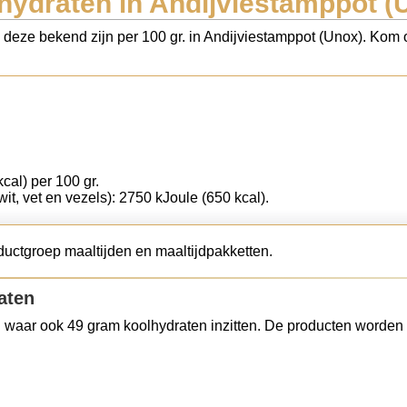
hydraten in Andijviestamppot (
s deze bekend zijn per 100 gr. in Andijviestamppot (Unox). Kom o
cal) per 100 gr.
wit, vet en vezels): 2750 kJoule (650 kcal).
ductgroep maaltijden en maaltijdpakketten.
aten
 waar ook 49 gram koolhydraten inzitten. De producten worden 