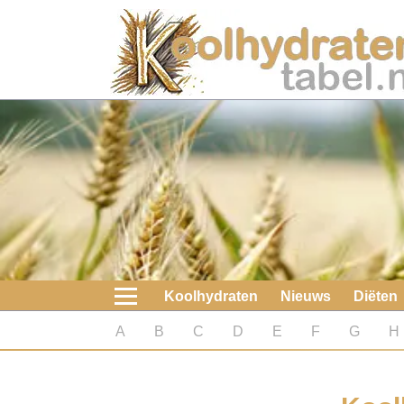
Home
Koolhydraten
Nieuws
Koolhydraatarme diëten
Boeken
Koolhydraten
Nieuws
Diëten
koolhydraatarme diëten
A
B
C
D
E
F
G
H
Diabetes test
Koolhydraten test