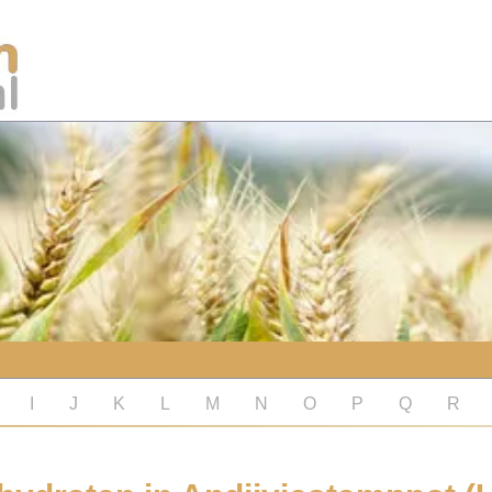
I
J
K
L
M
N
O
P
Q
R