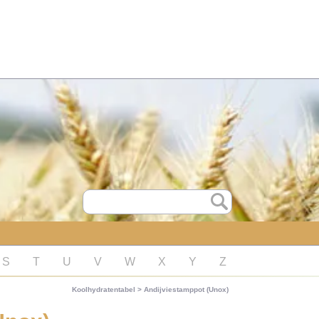
S
T
U
V
W
X
Y
Z
Koolhydratentabel
>
Andijviestamppot (Unox)