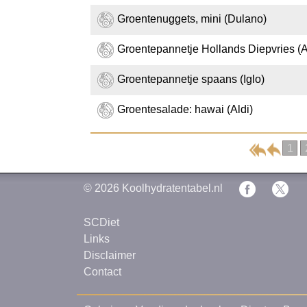
Groentenuggets, mini (Dulano)
Groentepannetje Hollands Diepvries (Al
Groentepannetje spaans (Iglo)
Groentesalade: hawai (Aldi)
1
© 2026
Koolhydratentabel.nl
SCDiet
Links
Disclaimer
Contact