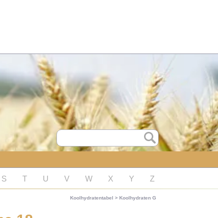
S
T
U
V
W
X
Y
Z
Koolhydratentabel
>
Koolhydraten G