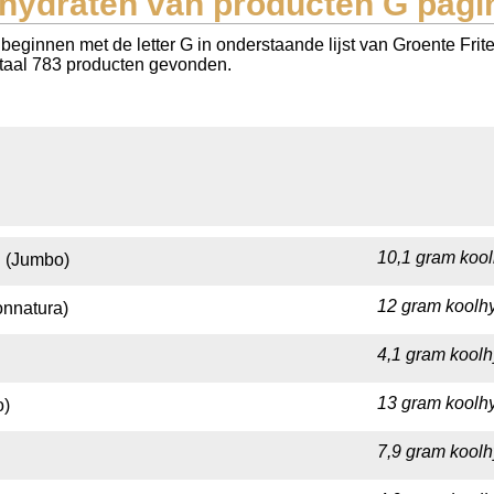
hydraten van producten G pagi
eginnen met de letter G in onderstaande lijst van Groente Frit
totaal 783 producten gevonden.
10,1 gram kool
l (Jumbo)
12 gram koolhy
onnatura)
4,1 gram koolh
13 gram koolhy
o)
7,9 gram koolh