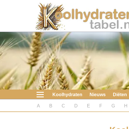
Home
Koolhydraten
Nieuws
Koolhydraatarme diëten
Boeken
Koolhydraten
Nieuws
Diëten
koolhydraatarme diëten
A
B
C
D
E
F
G
H
Diabetes test
Koolhydraten test