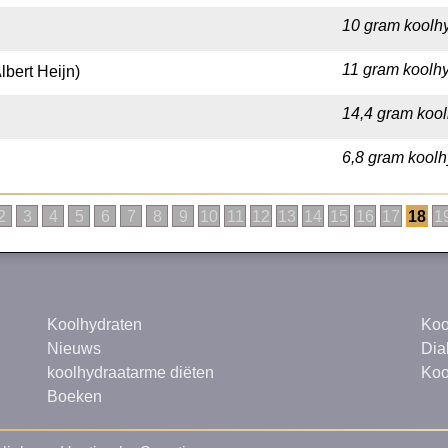
10 gram koolhy
11 gram koolhy
bert Heijn)
14,4 gram kool
6,8 gram koolh
2
3
4
5
6
7
8
9
10
11
12
13
14
15
16
17
18
1
Koolhydraten
Koo
Nieuws
Dia
koolhydraatarme diëten
Koo
Boeken