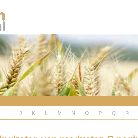
I
J
K
L
M
N
O
P
Q
R