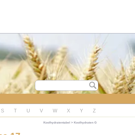
S
T
U
V
W
X
Y
Z
Koolhydratentabel
>
Koolhydraten G