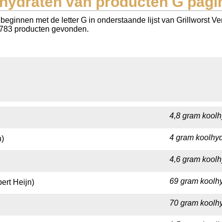
hydraten van producten G pagi
beginnen met de letter G in onderstaande lijst van Grillworst 
al 783 producten gevonden.
4,8 gram koolh
4 gram koolhyd
n)
4,6 gram koolh
69 gram koolhy
ert Heijn)
70 gram koolhy