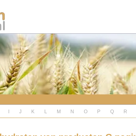
I
J
K
L
M
N
O
P
Q
R