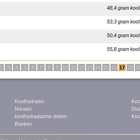
48,4 gram kool
53,3 gram kool
50,4 gram kool
55,8 gram kool
2
3
4
5
6
7
8
9
10
11
12
13
14
15
16
17
18
1
Koolhydraten
Koo
Nieuws
Dia
koolhydraatarme diëten
Koo
Boeken