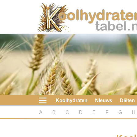
Home
Koolhydraten
Nieuws
Koolhydraatarme diëten
Boeken
Koolhydraten
Nieuws
Diëten
koolhydraatarme diëten
A
B
C
D
E
F
G
H
Diabetes test
Koolhydraten test