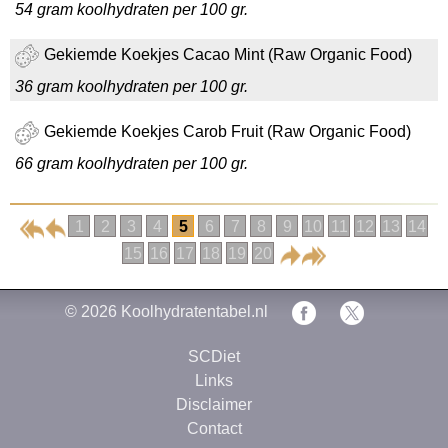
54 gram koolhydraten per 100 gr.
Gekiemde Koekjes Cacao Mint (Raw Organic Food)
36 gram koolhydraten per 100 gr.
Gekiemde Koekjes Carob Fruit (Raw Organic Food)
66 gram koolhydraten per 100 gr.
1
2
3
4
5
6
7
8
9
10
11
12
13
14
15
16
17
18
19
20
© 2026
Koolhydratentabel.nl
SCDiet
Links
Disclaimer
Contact