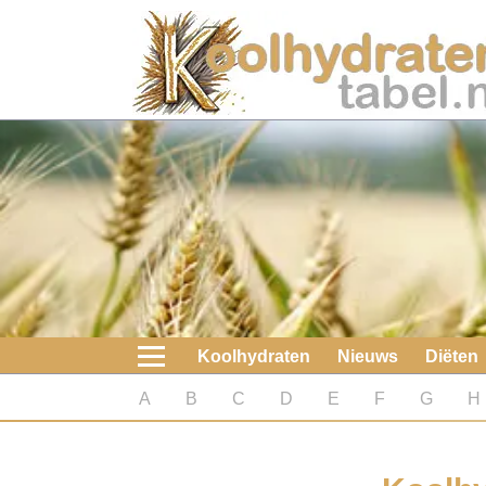
Home
Koolhydraten
Nieuws
Koolhydraatarme diëten
Boeken
Koolhydraten
Nieuws
Diëten
koolhydraatarme diëten
A
B
C
D
E
F
G
H
Diabetes test
Koolhydraten test