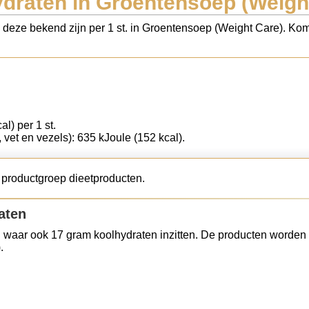
draten in Groentensoep (Weigh
s deze bekend zijn per 1 st. in Groentensoep (Weight Care). Kom
al) per 1 st.
t, vet en vezels): 635 kJoule (152 kcal).
 productgroep dieetproducten.
aten
 waar ook 17 gram koolhydraten inzitten. De producten worden 
.