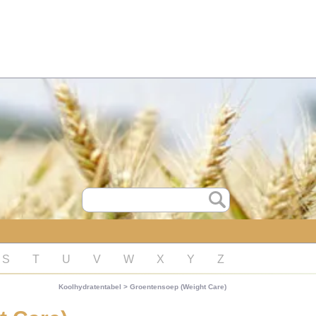
S
T
U
V
W
X
Y
Z
Koolhydratentabel
>
Groentensoep (Weight Care)