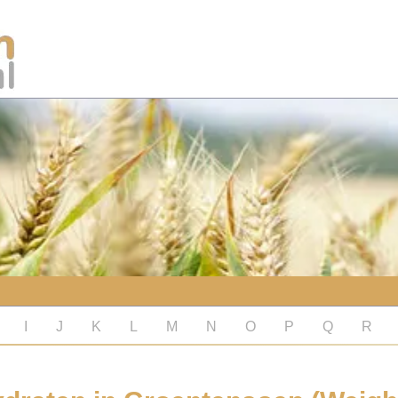
I
J
K
L
M
N
O
P
Q
R