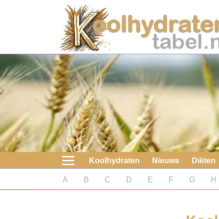
Home
Koolhydraten
Nieuws
Koolhydraatarme diëten
Boeken
Koolhydraten
Nieuws
Diëten
koolhydraatarme diëten
A
B
C
D
E
F
G
H
Diabetes test
Koolhydraten test