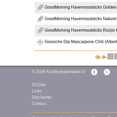
GoodMorning Havermoutsticks Golden 
GoodMorning Havermoutsticks Naturel 
GoodMorning Havermoutsticks Rozijn 
Gooische Dip Mascarpone Chili (Albert
1
© 2026
Koolhydratentabel.nl
SCDiet
Links
Disclaimer
Contact