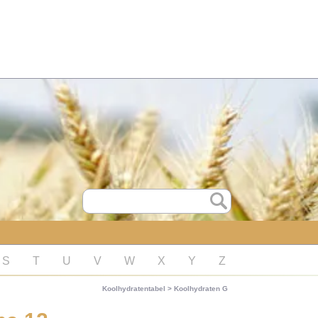
S
T
U
V
W
X
Y
Z
Koolhydratentabel
>
Koolhydraten G