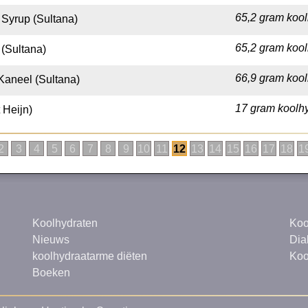
65,2 gram kool
Syrup (Sultana)
65,2 gram kool
(Sultana)
66,9 gram kool
Kaneel (Sultana)
17 gram koolhy
 Heijn)
2
3
4
5
6
7
8
9
10
11
12
13
14
15
16
17
18
1
Koolhydraten
Koo
Nieuws
Dia
koolhydraatarme diëten
Koo
Boeken