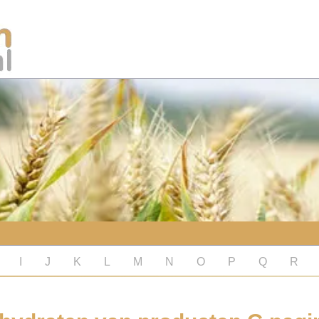
I
J
K
L
M
N
O
P
Q
R