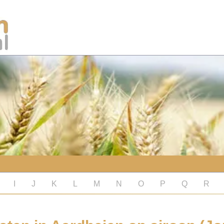
I
J
K
L
M
N
O
P
Q
R