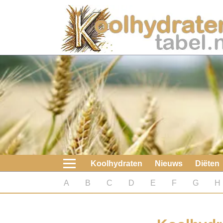
Home
Koolhydraten
Nieuws
Koolhydraatarme diëten
Boeken
Koolhydraten
Nieuws
Diëten
koolhydraatarme diëten
A
B
C
D
E
F
G
H
Diabetes test
Koolhydraten test