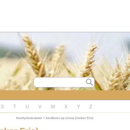
S
T
U
V
W
X
Y
Z
Koolhydratentabel
>
Aardbeien op siroop (Jonker Fris)