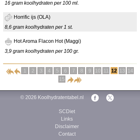
16 gram koolhydraten per 100 ml.
Horrific ijs (OLA)
8,6 gram koolhydraten per 1 st.
Hot Aroma Flacon Hot (Maggi)
3,9 gram koolhydraten per 100 gr.
1
2
3
4
5
6
7
8
9
10
11
12
13
14
15
© 2026
Koolhydratentabel.nl
SCDiet
Links
Disclaimer
Contact