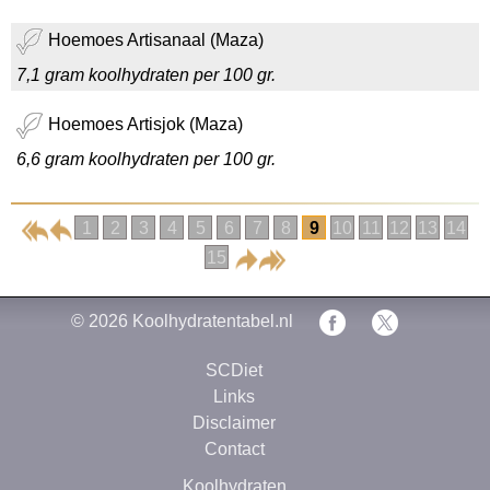
Hoemoes Artisanaal (Maza)
7,1 gram koolhydraten per 100 gr.
Hoemoes Artisjok (Maza)
6,6 gram koolhydraten per 100 gr.
1
2
3
4
5
6
7
8
9
10
11
12
13
14
15
© 2026
Koolhydratentabel.nl
SCDiet
Links
Disclaimer
Contact
Koolhydraten