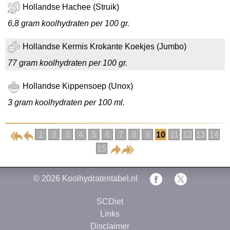
Hollandse Hachee (Struik)
6,8 gram koolhydraten per 100 gr.
Hollandse Kermis Krokante Koekjes (Jumbo)
77 gram koolhydraten per 100 gr.
Hollandse Kippensoep (Unox)
3 gram koolhydraten per 100 ml.
1
2
3
4
5
6
7
8
9
10
11
12
13
14
15
© 2026
Koolhydratentabel.nl
SCDiet
Links
Disclaimer