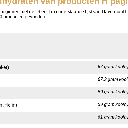
lhydraten van producten H pagi
beginnen met de letter H in onderstaande lijst van Havermout 
 563 producten gevonden.
67 gram koolhy
ker)
67,2 gram kool
59 gram koolhy
)
59 gram koolhy
rt Heijn)
61 gram koolhy