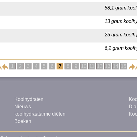
58,1 gram kool
13 gram koolhy
25 gram koolhy
6,2 gram koolhy
1
2
3
4
5
6
7
8
9
10
11
12
13
14
15
Koolhydraten
Koo
Nieuws
Dia
koolhydraatarme diëten
Koo
Boeken