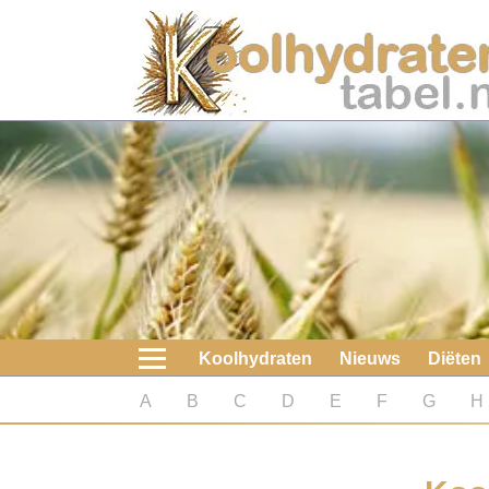
Home
Koolhydraten
Nieuws
Koolhydraatarme diëten
Boeken
Koolhydraten
Nieuws
Diëten
koolhydraatarme diëten
A
B
C
D
E
F
G
H
Diabetes test
Koolhydraten test