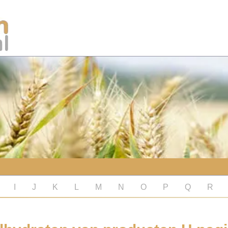
I
J
K
L
M
N
O
P
Q
R