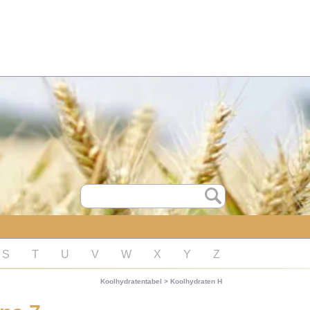
S
T
U
V
W
X
Y
Z
Koolhydratentabel
>
Koolhydraten H