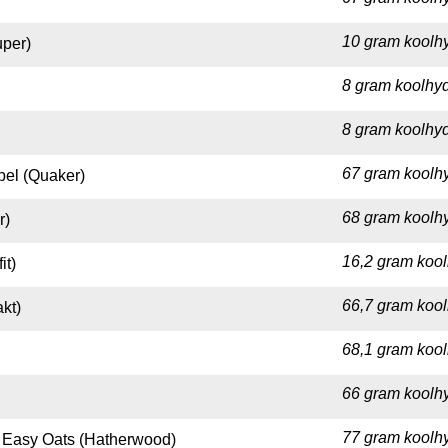
10 gram koolhy
uper)
8 gram koolhyd
8 gram koolhyd
67 gram koolhy
el (Quaker)
68 gram koolhy
r)
16,2 gram kool
it)
66,7 gram kool
kt)
68,1 gram kool
66 gram koolhy
77 gram koolhy
 Easy Oats (Hatherwood)