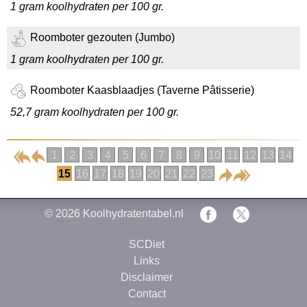
1 gram koolhydraten per 100 gr.
Roomboter gezouten (Jumbo)
1 gram koolhydraten per 100 gr.
Roomboter Kaasblaadjes (Taverne Pâtisserie)
52,7 gram koolhydraten per 100 gr.
1
2
3
4
5
6
7
8
9
10
11
12
13
14
15
16
17
18
19
20
21
22
23
© 2026
Koolhydratentabel.nl
SCDiet
Links
Disclaimer
Contact