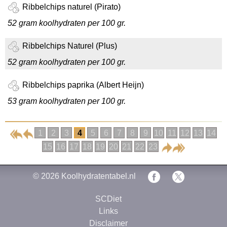
Ribbelchips naturel (Pirato)
52 gram koolhydraten per 100 gr.
Ribbelchips Naturel (Plus)
52 gram koolhydraten per 100 gr.
Ribbelchips paprika (Albert Heijn)
53 gram koolhydraten per 100 gr.
1
2
3
4
5
6
7
8
9
10
11
12
13
14
15
16
17
18
19
20
21
22
23
© 2026
Koolhydratentabel.nl
SCDiet
Links
Disclaimer