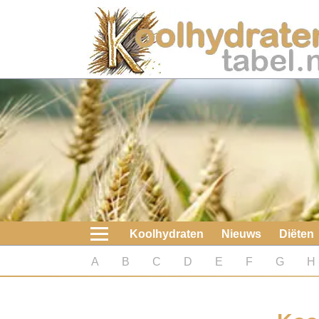
Home
Koolhydraten
Nieuws
Koolhydraatarme diëten
Boeken
Koolhydraten
Nieuws
Diëten
koolhydraatarme diëten
A
B
C
D
E
F
G
H
Diabetes test
Koolhydraten test