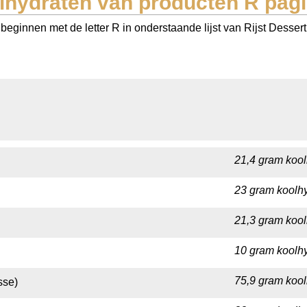
lhydraten van producten R pagi
ginnen met de letter R in onderstaande lijst van Rijst Dessert (
21,4 gram kool
23 gram koolhy
21,3 gram kool
10 gram koolhy
75,9 gram kool
sse)