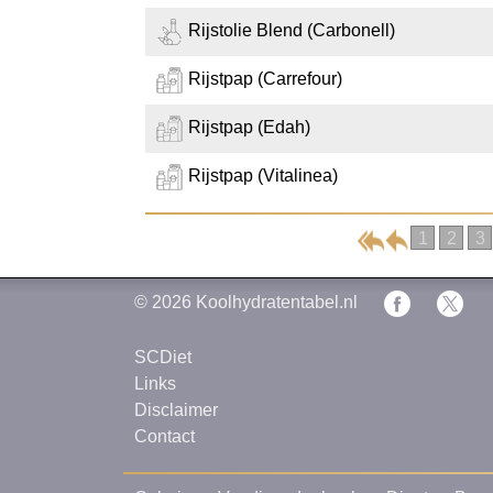
Rijstolie Blend (Carbonell)
Rijstpap (Carrefour)
Rijstpap (Edah)
Rijstpap (Vitalinea)
1
2
3
© 2026
Koolhydratentabel.nl
SCDiet
Links
Disclaimer
Contact