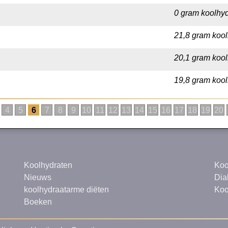
0 gram koolhyd
21,8 gram kool
20,1 gram kool
19,8 gram kool
4
5
6
7
8
9
10
11
12
13
14
15
16
17
18
19
20
Koolhydraten
Koo
Nieuws
Dia
koolhydraatarme diëten
Koo
Boeken