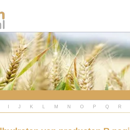
I
J
K
L
M
N
O
P
Q
R