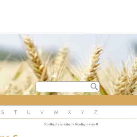
S
T
U
V
W
X
Y
Z
Koolhydratentabel
>
Koolhydraten R