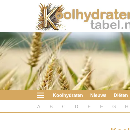
Home
Koolhydraten
Nieuws
Koolhydraatarme diëten
Boeken
Koolhydraten
Nieuws
Diëten
koolhydraatarme diëten
A
B
C
D
E
F
G
H
Diabetes test
Koolhydraten test