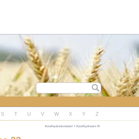
S
T
U
V
W
X
Y
Z
Koolhydratentabel
>
Koolhydraten R