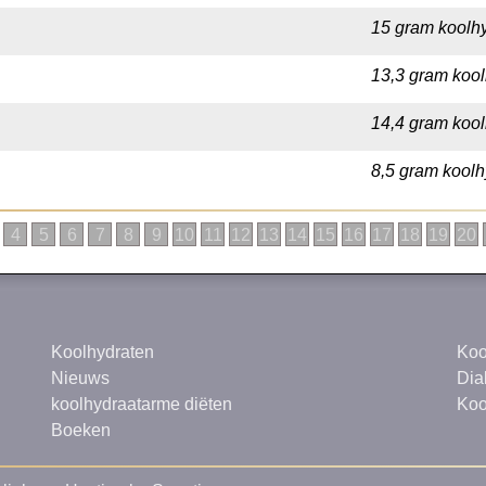
15 gram koolhy
13,3 gram kool
14,4 gram kool
8,5 gram koolh
4
5
6
7
8
9
10
11
12
13
14
15
16
17
18
19
20
Koolhydraten
Koo
Nieuws
Dia
koolhydraatarme diëten
Koo
Boeken