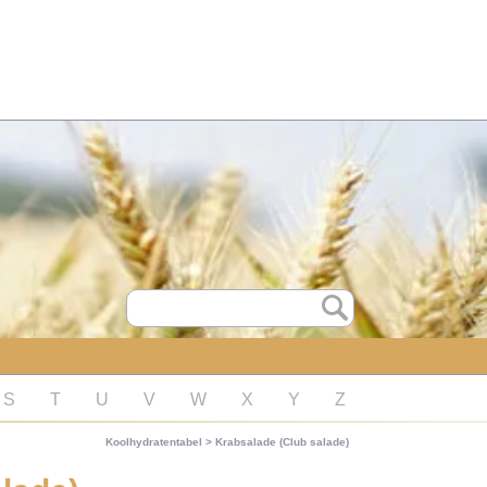
S
T
U
V
W
X
Y
Z
Koolhydratentabel
>
Krabsalade (Club salade)