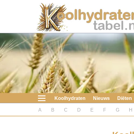
Home
Koolhydraten
Nieuws
Koolhydraatarme diëten
Boeken
Koolhydraten
Nieuws
Diëten
koolhydraatarme diëten
A
B
C
D
E
F
G
H
Diabetes test
Koolhydraten test