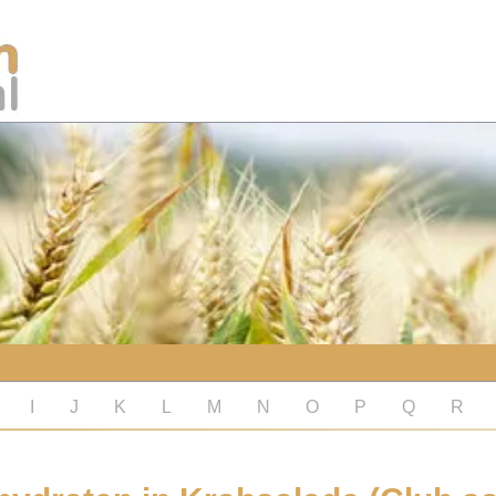
I
J
K
L
M
N
O
P
Q
R