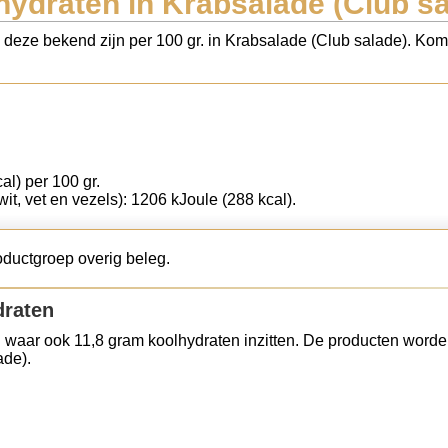
hydraten in Krabsalade (Club sa
s deze bekend zijn per 100 gr. in Krabsalade (Club salade). Kom
al) per 100 gr.
wit, vet en vezels): 1206 kJoule (288 kcal).
oductgroep overig beleg.
draten
 waar ook 11,8 gram koolhydraten inzitten. De producten worde
ade).