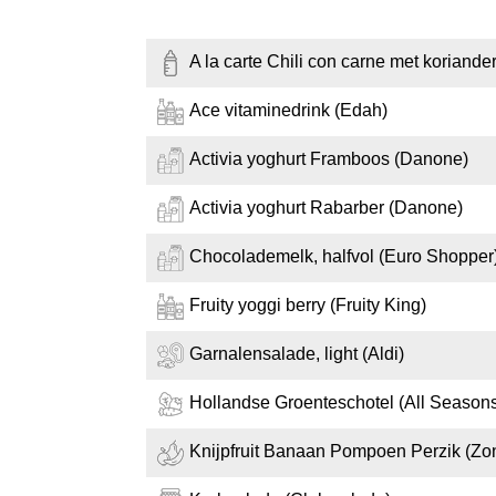
A la carte Chili con carne met koriander 
Ace vitaminedrink (Edah)
Activia yoghurt Framboos (Danone)
Activia yoghurt Rabarber (Danone)
Chocolademelk, halfvol (Euro Shopper
Fruity yoggi berry (Fruity King)
Garnalensalade, light (Aldi)
Hollandse Groenteschotel (All Season
Knijpfruit Banaan Pompoen Perzik (Zo