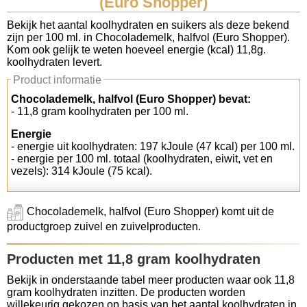
(Euro Shopper)
Koolhydraten tellen
Bekijk het aantal koolhydraten en suikers als deze bekend
zijn per 100 ml. in Chocolademelk, halfvol (Euro Shopper).
Kom ook gelijk te weten hoeveel energie (kcal) 11,8g.
Links
koolhydraten levert.
Product informatie
Chocolademelk, halfvol (Euro Shopper) bevat:
- 11,8 gram koolhydraten per 100 ml.
Energie
- energie uit koolhydraten: 197 kJoule (47 kcal) per 100 ml.
- energie per 100 ml. totaal (koolhydraten, eiwit, vet en
vezels): 314 kJoule (75 kcal).
Chocolademelk, halfvol (Euro Shopper) komt uit de
productgroep zuivel en zuivelproducten.
Producten met 11,8 gram koolhydraten
Bekijk in onderstaande tabel meer producten waar ook 11,8
gram koolhydraten inzitten. De producten worden
willekeurig gekozen op basis van het aantal koolhydraten in