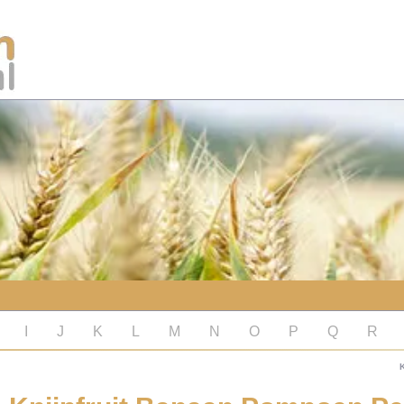
I
J
K
L
M
N
O
P
Q
R