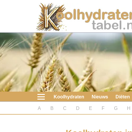
Home
Koolhydraten
Nieuws
Koolhydraatarme diëten
Boeken
Koolhydraten
Nieuws
Diëten
koolhydraatarme diëten
A
B
C
D
E
F
G
H
Diabetes test
Koolhydraten test