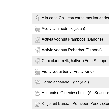
A la carte Chili con carne met koriander 
Ace vitaminedrink (Edah)
Activia yoghurt Framboos (Danone)
Activia yoghurt Rabarber (Danone)
Chocolademelk, halfvol (Euro Shopper
Fruity yoggi berry (Fruity King)
Garnalensalade, light (Aldi)
Hollandse Groenteschotel (All Season
Knijpfruit Banaan Pompoen Perzik (Zo