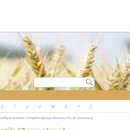
S
T
U
V
W
X
Y
Z
Koolhydratentabel
>
Knijpfruit Banaan Pompoen Perzik (Zonnatura)