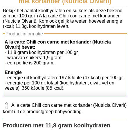
met koriander (Nutricia Olvarit)
Koolhydraten tellen
Bekijk het aantal koolhydraten en suikers als deze bekend
zijn per 100 gr. in A la carte Chili con carne met koriander
(Nutricia Olvarit). Kom ook gelijk te weten hoeveel energie
Links
(kcal) 11,8g. koolhydraten levert.
Product informatie
A la carte Chili con carne met koriander (Nutricia
Olvarit) bevat:
- 11,8 gram koolhydraten per 100 gr.
- waarvan suikers: 1,9 gram.
- een portie is 200 gram.
Energie
- energie uit koolhydraten: 197 kJoule (47 kcal) per 100 gr.
- energie per 100 gr. totaal (koolhydraten, eiwit, vet en
vezels): 360 kJoule (85 kcal).
A la carte Chili con carne met koriander (Nutricia Olvarit)
komt uit de productgroep babyvoeding.
Producten met 11,8 gram koolhydraten