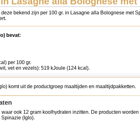
in Lasagne alla Bolognese met S
s deze bekend zijn per 100 gr. in Lasagne alla Bolognese met Sp
rt.
o) bevat:
al) per 100 gr.
wit, vet en vezels): 519 kJoule (124 kcal).
lo) komt uit de productgroep maaltijden en maaltijdpakketten.
aten
 waar ook 12 gram koolhydraten inzitten. De producten worden 
Spinazie (Iglo).