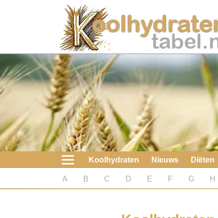
Home
Koolhydraten
Nieuws
Koolhydraatarme diëten
Boeken
Koolhydraten
Nieuws
Diëten
koolhydraatarme diëten
A
B
C
D
E
F
G
H
Diabetes test
Koolhydraten test