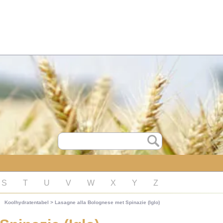
S
T
U
V
W
X
Y
Z
Koolhydratentabel
>
Lasagne alla Bolognese met Spinazie (Iglo)