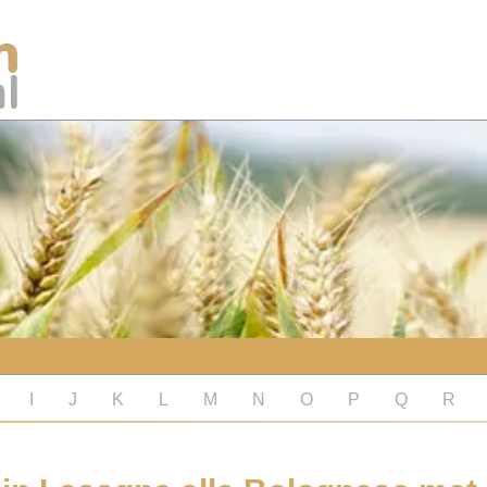
I
J
K
L
M
N
O
P
Q
R