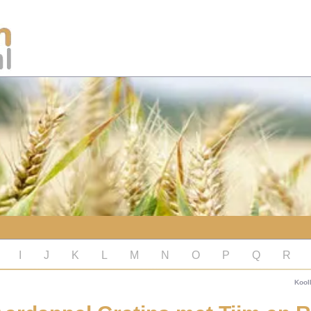
I
J
K
L
M
N
O
P
Q
R
Kool