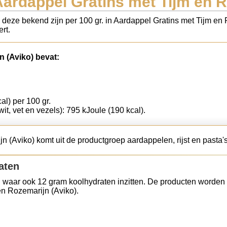
Aardappel Gratins met Tijm en R
s deze bekend zijn per 100 gr. in Aardappel Gratins met Tijm en
rt.
n (Aviko) bevat:
al) per 100 gr.
wit, vet en vezels): 795 kJoule (190 kcal).
 (Aviko) komt uit de productgroep aardappelen, rijst en pasta's
aten
 waar ook 12 gram koolhydraten inzitten. De producten worden 
en Rozemarijn (Aviko).