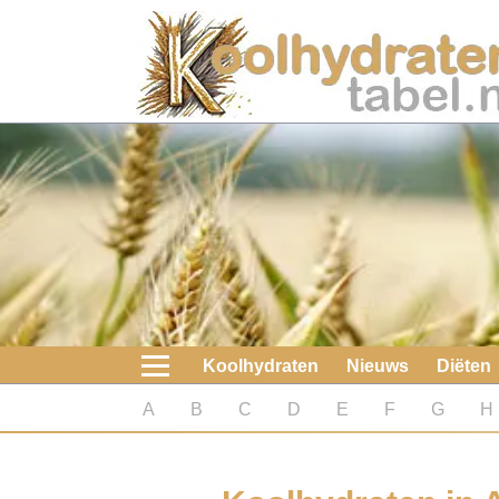
Home
Koolhydraten
Nieuws
Koolhydraatarme diëten
Boeken
Koolhydraten
Nieuws
Diëten
koolhydraatarme diëten
A
B
C
D
E
F
G
H
Diabetes test
Koolhydraten test