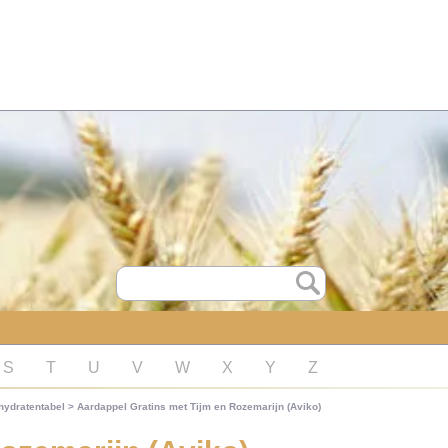
S
T
U
V
W
X
Y
Z
hydratentabel
>
Aardappel Gratins met Tijm en Rozemarijn (Aviko)