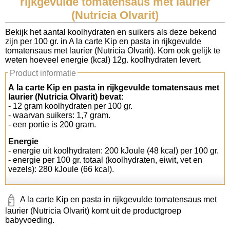
rijkgevulde tomatensaus met laurier
(Nutricia Olvarit)
Koolhydraten tellen
Bekijk het aantal koolhydraten en suikers als deze bekend
zijn per 100 gr. in A la carte Kip en pasta in rijkgevulde
Links
tomatensaus met laurier (Nutricia Olvarit). Kom ook gelijk te
weten hoeveel energie (kcal) 12g. koolhydraten levert.
Product informatie
A la carte Kip en pasta in rijkgevulde tomatensaus met
laurier (Nutricia Olvarit) bevat:
- 12 gram koolhydraten per 100 gr.
- waarvan suikers: 1,7 gram.
- een portie is 200 gram.
Energie
- energie uit koolhydraten: 200 kJoule (48 kcal) per 100 gr.
- energie per 100 gr. totaal (koolhydraten, eiwit, vet en
vezels): 280 kJoule (66 kcal).
A la carte Kip en pasta in rijkgevulde tomatensaus met
laurier (Nutricia Olvarit) komt uit de productgroep
babyvoeding.