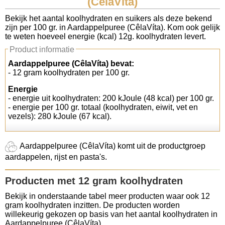
(CêlaVíta)
Koolhydraten tellen
Bekijk het aantal koolhydraten en suikers als deze bekend
zijn per 100 gr. in Aardappelpuree (CêlaVíta). Kom ook gelijk
te weten hoeveel energie (kcal) 12g. koolhydraten levert.
Links
Product informatie
Aardappelpuree (CêlaVíta) bevat:
- 12 gram koolhydraten per 100 gr.
Energie
- energie uit koolhydraten: 200 kJoule (48 kcal) per 100 gr.
- energie per 100 gr. totaal (koolhydraten, eiwit, vet en
vezels): 280 kJoule (67 kcal).
Aardappelpuree (CêlaVíta) komt uit de productgroep
aardappelen, rijst en pasta's.
Producten met 12 gram koolhydraten
Bekijk in onderstaande tabel meer producten waar ook 12
gram koolhydraten inzitten. De producten worden
willekeurig gekozen op basis van het aantal koolhydraten in
Aardappelpuree (CêlaVíta).